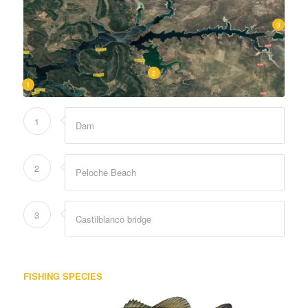
3
2
1
1
Dam
2
Peloche Beach
3
Castilblanco bridge
FISHING SPECIES