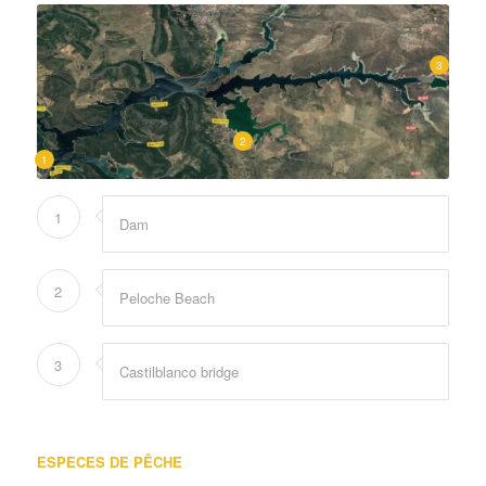
3
2
1
1
Dam
2
Peloche Beach
3
Castilblanco bridge
ESPECES DE PÊCHE