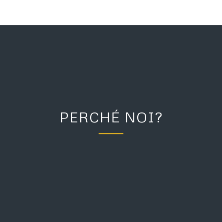
PERCHÉ NOI?
+10 ANNI DI ESPERIENZA
Con più di 10 anni di esperienza come guida
professionale